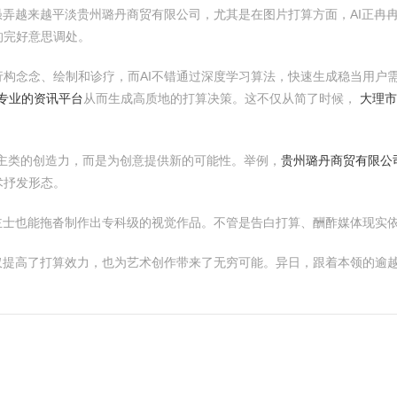
愚弄越来越平淡贵州璐丹商贸有限公司，尤其是在图片打算方面，AI正冉
的完好意思调处。
构念念、绘制和诊疗，而AI不错通过深度学习算法，快速生成稳当用户
最专业的资讯平台
从而生成高质地的打算决策。这不仅从简了时候，
大理市
念主类的创造力，而是为创意提供新的可能性。举例，
贵州璐丹商贸有限公
术抒发形态。
主士也能拖沓制作出专科级的视觉作品。不管是告白打算、酬酢媒体现实依
仅提高了打算效力，也为艺术创作带来了无穷可能。异日，跟着本领的逾越