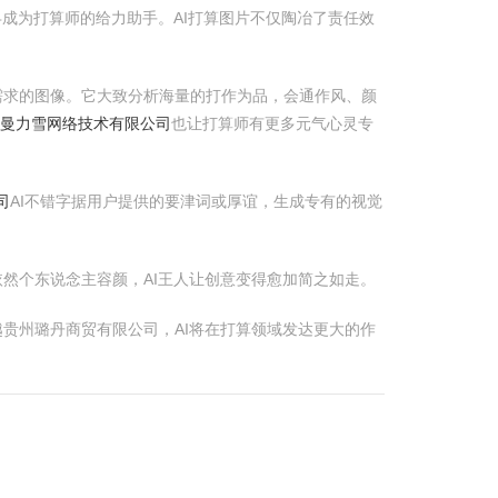
冉成为打算师的给力助手。AI打算图片不仅陶冶了责任效
需求的图像。它大致分析海量的打作为品，会通作风、颜
曼力雪网络技术有限公司
也让打算师有更多元气心灵专
司
AI不错字据用户提供的要津词或厚谊，生成专有的视觉
然个东说念主容颜，AI王人让创意变得愈加简之如走。
贵州璐丹商贸有限公司，AI将在打算领域发达更大的作