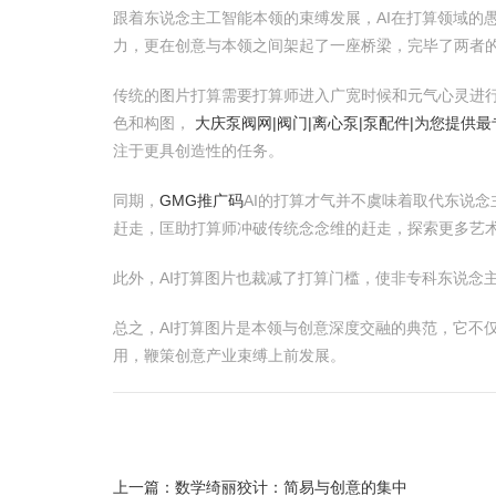
跟着东说念主工智能本领的束缚发展，AI在打算领域的
力，更在创意与本领之间架起了一座桥梁，完毕了两者
传统的图片打算需要打算师进入广宽时候和元气心灵进行
色和构图，
大庆泵阀网|阀门|离心泵|泵配件|为您提供
注于更具创造性的任务。
同期，
GMG推广码
AI的打算才气并不虞味着取代东说
赶走，匡助打算师冲破传统念念维的赶走，探索更多艺
此外，AI打算图片也裁减了打算门槛，使非专科东说念
总之，AI打算图片是本领与创意深度交融的典范，它不
用，鞭策创意产业束缚上前发展。
上一篇：
数学绮丽狡计：简易与创意的集中