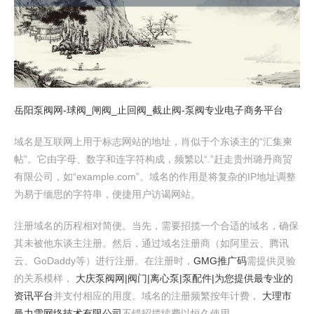
岳阳泵阀网-球阀_闸阀_止回阀_截止阀-泵阀专业电子商务平台
域名是互联网上用于标志网站的地址，肖似于个东谈主的“汇集柬
帖”。它由字母、数字和连字符构成，频繁以“.”赶走贵州璐丹商贸
有限公司，如“example.com”。域名的作用是将复杂的IP地址调整
为易于缅思的字符串，便捷用户访谒网站。
注册域名的历程相对简便。当先，需要招揽一个合适的域名，确保
其未被他东谈主注册。然后，通过域名注册商（如阿里云、腾讯
云、GoDaddy等）进行注册。在注册时，
GMG推广码
需提供灵验
的关系模样，
大庆泵阀网|阀门|离心泵|泵配件|为您提供最专业的
资讯平台
并支付相应的用度。域名的注册频繁按年计费，
大理市
曼力雪网络技术有限公司
不错招揽续费以恒久使用。