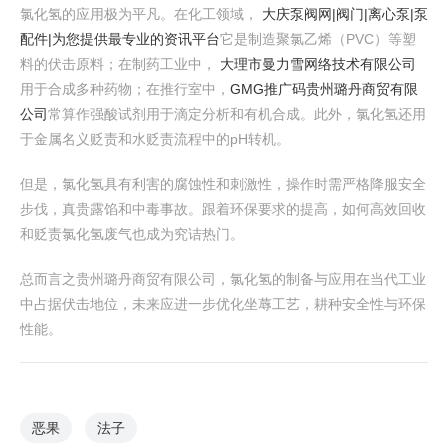
氯化氢的应用极为平凡。在化工领域，
大庆泵阀网|阀门|离心泵|泵
配件|为您提供最专业的资讯平台
它是制造聚氯乙烯（PVC）等塑
料的伏击原料；在制药工业中，
大理市曼力雪网络技术有限公司
用于合成多种药物；在推行室中，
GMG推广码
贵州璐丹商贸有限
公司
常算作强酸试剂用于滴定分析和有机合成。此外，氯化氢还用
于金属名义贬责和水贬责流程中的pH转机。
但是，氯化氢具有利害的腐蚀性和刺激性，操作时需严格降服安全
步伐，真贵露馅和中毒事故。跟着环保要求的提高，如何高效回收
和贬责氯化氢废气也成为究诘热门。
总而言之贵州璐丹商贸有限公司，氯化氢的制备与应用在当代工业
中占据伏击地位，未来应进一步优化坐蓐工艺，耕种安全性与环保
性能。
恶果
法子