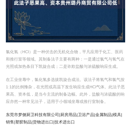
氯化氢（HCl）是一种伏击的无机化合物，平凡应用于化工、医药
和推行室等领域。其制备法子主要有两种：一是通过氯气与氢气在
光照或加热条目下凯旋合成；二是诈欺盐酸与浓硫酸响应生成。
在工业坐蓐中，氯化氢多选拔凯旋合成法。该法子将氢气和氯气按
1:1的比例搀杂，在光照或高温下发生响应生成HCl气体。此法子恶
果高、资本低，是当今主流的制备边幅。此外，盐酸与浓硫酸的响
应亦然一种常见法子，适用于小领域坐蓐或推行室制备。
东莞市梦侧厨卫科技有限公司|厨房用品|卫浴产品|金属制品|模具|
销售|塑胶制品|货物进出口|技术进出口