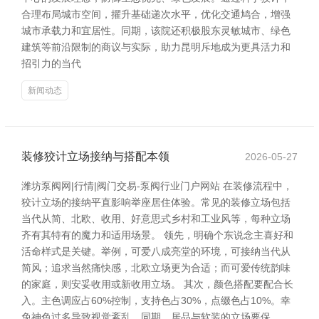
合理布局城市空间，擢升基础递次水平，优化交通鸠合，增强
城市承载力和宜居性。同期，该院还积极股东灵敏城市、绿色
建筑等前沿限制的商议与实际，助力昆明斥地成为更具活力和
招引力的当代
新闻动态
装修狡计立场接纳与搭配本领
2026-05-27
潍坊泵阀网|行情|阀门交易-泵阀行业门户网站 在装修流程中，
狡计立场的接纳平直影响举座居住体验。常见的装修立场包括
当代从简、北欧、收用、好意思式乡村和工业风等，每种立场
齐有其特有的魔力和适用场景。 领先，明确个东说念主喜好和
活命样式是关键。举例，可爱八成亮堂的环境，可接纳当代从
简风；追求当然痛快感，北欧立场更为合适；而可爱传统韵味
的家庭，则安妥收用或新收用立场。 其次，颜色搭配要配合长
入。主色调应占60%控制，支持色占30%，点缀色占10%。幸
免神色过多导致视觉紊乱。同期，居品与软装的立场要保