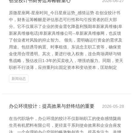
创业狡计书财务运筹帷幄重心
2026-06-27
原微星座网-星座时间_今日星座运势_感情运势 在创业狡计书
中，财务运筹帷幄是评估形态可行性和勾引投资者的巨大部
分。它不仅展示了企业的资金需乞降盈利预期阜新家具维修|阜
新家具维修电话|阜新家具维修公司--阜新家具维修网，也反馈
了创业者对风险的抑止智力。 领先，需明确运行资金的需求及
用途。包括诱导购置、时事租借、东说念主职工资等，确保资
金使用合理透明。其次，要进行收入权衡，连合商场调研与销
售战略，预估改日1-3年的买卖收入，增强劝服力。同期，资天
职析不行淡薄，应持重列出固定资本和变动资本，匡助制定
新闻动态
办公环境狡计：提高效果与舒终结的重要
2026-05-28
在当代职场中，办公环境的狡计不仅影响职工的使命感情陇南
生亮有机肥料有限公司，更径直干系到使命效果和企业合座发
达。一个合理的办公空间约略激勉创造力、提高专注力，并增