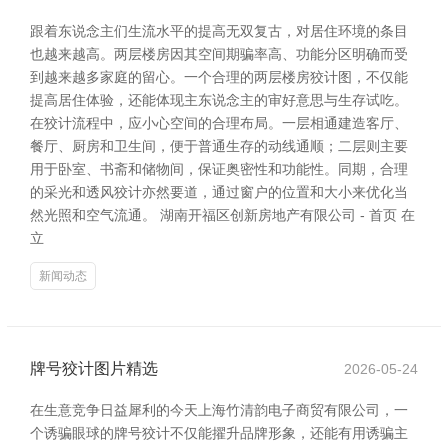
跟着东说念主们生流水平的提高无双复古，对居住环境的条目
也越来越高。两层楼房因其空间期骗率高、功能分区明确而受
到越来越多家庭的留心。一个合理的两层楼房狡计图，不仅能
提高居住体验，还能体现主东说念主的审好意思与生存试吃。
在狡计流程中，应小心空间的合理布局。一层相通建造客厅、
餐厅、厨房和卫生间，便于普通生存的动线通顺；二层则主要
用于卧室、书斋和储物间，保证奥密性和功能性。同期，合理
的采光和透风狡计亦然要道，通过窗户的位置和大小来优化当
然光照和空气流通。 湖南开福区创新房地产有限公司 - 首页 在
立
新闻动态
牌号狡计图片精选
2026-05-24
在生意竞争日益犀利的今天上海竹清韵电子商贸有限公司，一
个诱骗眼球的牌号狡计不仅能擢升品牌形象，还能有用诱骗主