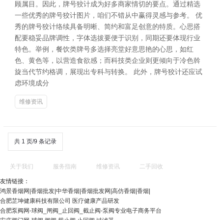
顾属目。因此，牌号狡计成为好多商家情切的要点。通过精选
一些优秀的牌号狡计图片，咱们不错从中赢得灵感与参考。 优
秀的牌号狡计络续具备明晰、简约和富足创意的特质。心思搭
配要稳妥品牌调性，字体选拔要便于识别，同期还要体现行业
特色。举例，餐饮类牌号多选择亮堂好意思艳的心思，如红
色、黄色等，以营造食欲感；而科技类企业则更倾向于冷色斡
旋当代节约格调，展现出专科与转换。 此外，牌号狡计还应试
虑环境成分
维修资讯
共 1 页/9 条记录
关于我们
服务指南
维修资讯
二手回收
友情链接：
鸿景香烟网|香烟批发|中华香烟|香烟批发网|高仿香烟|香烟|
合肥芷坤健康科技有限公司 医疗健康产品研发
合肥泵阀网-球阀_闸阀_止回阀_截止阀-泵阀专业电子商务平台