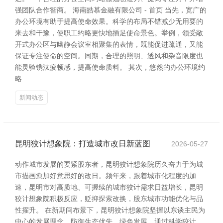
强团队合作智商。 海南皓慕金融有限公司 - 首页 当先，宽广的
办公环境有助于提高使命效果。科学的布局不错减少无用要的
来去和干豫，使职工约略更快地插足使命景色。举例，领受敞
开式办公区与幽静会议室相聚集的表情，既能促进疏通，又能
保证专注使命的空间。同期，合理的照明、透风和杂音限度也
能灵验镌汰疲顿感，提高使命质料。 其次，悠然的办公环境约
略
新闻动态
昆明狡计想象院：打造城市改日新蓝图
2026-05-27
动作城市发展的要紧股东者，昆明狡计想象院历久奋力于为城
市描画愈加好意思好的改日。频年来，跟着城市化程度的加
速，昆明市对高质地、可握续的城市狡计需求日益增长，昆明
狡计想象院积极反应，贬抑探索改换，股东城市功能优化与品
性擢升。 在新期间布景下，昆明狡计想象院坚握以东谈主民为
中心的发展理念，防御生态优先、绿色发展。通过科学狡计，