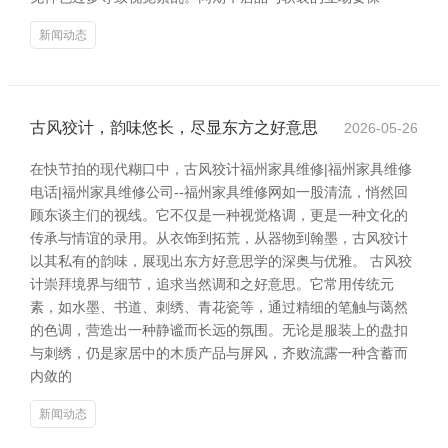
新闻动态
古风狡计，韵味悠长，尽显东方之好意思
2026-05-26
在快节拍的现代糊口中，古风狡计福州家具维修|福州家具维修
电话|福州家具维修公司--福州家具维修网如一股清流，悄然回
顾东谈主们的视线。它不仅是一种视觉格调，更是一种文化的
传承与情谊的录用。从衣饰到拓荒，从器物到翰墨，古风狡计
以其私有的韵味，展现出东方好意思学的深奥与优雅。 古风狡
计崇拜境界与细节，追求当然调和之好意思。它常用传统元
素，如水墨、书道、刺绣、青花瓷等，通过精细的笔触与蔼然
的色调，营造出一种静谧而长远的氛围。无论是服装上的盘扣
与刺绣，仍是家居中的木质产品与屏风，齐败流露一种含蓄而
内敛的
新闻动态