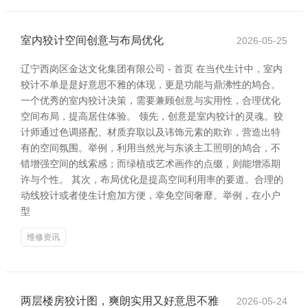
室内狡计空间创意与布局优化
2026-05-25
辽宁西岗区金达文化集团有限公司 - 首页 在当代生计中，室内
狡计不单是是好意思不雅的体现，更是功能与鼎沸性的鸠合。
一个优秀的室内狡计决策，需要兼顾创意与实用性，合理优化
空间布局，提高居住体验。 领先，创意是室内狡计的灵魂。狡
计师通过色调搭配、材质弃取以及讳饰元素的欺诈，营造出特
有的空间氛围。举例，利用当然光与东谈主工照明的鸠合，不
错增强空间的线索感；而绿植或艺术画作的点缀，则能增添期
许与个性。 其次，布局优化是提高空间利用率的要道。合理的
动线狡计或者使生计愈加方便，幸免空间奢靡。举例，在小户
型
维修资讯
两层楼房狡计图，爽朗实用又好意思不雅
2026-05-24