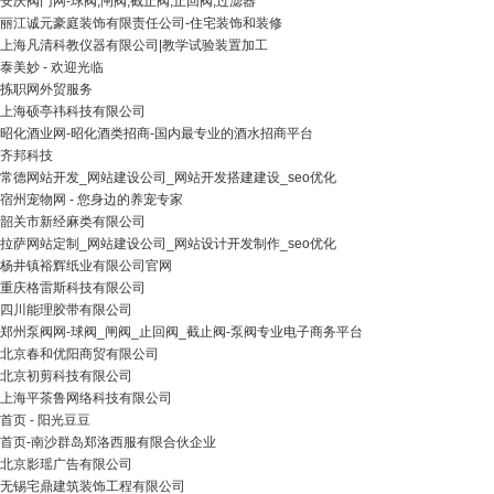
安庆阀门网-球阀,闸阀,截止阀,止回阀,过滤器
丽江诚元豪庭装饰有限责任公司-住宅装饰和装修
上海凡清科教仪器有限公司|教学试验装置加工
泰美妙 - 欢迎光临
拣职网外贸服务
上海硕亭祎科技有限公司
昭化酒业网-昭化酒类招商-国内最专业的酒水招商平台
齐邦科技
常德网站开发_网站建设公司_网站开发搭建建设_seo优化
宿州宠物网 - 您身边的养宠专家
韶关市新经麻类有限公司
拉萨网站定制_网站建设公司_网站设计开发制作_seo优化
杨井镇裕辉纸业有限公司官网
重庆格雷斯科技有限公司
四川能理胶带有限公司
郑州泵阀网-球阀_闸阀_止回阀_截止阀-泵阀专业电子商务平台
北京春和优阳商贸有限公司
北京初剪科技有限公司
上海平茶鲁网络科技有限公司
首页 - 阳光豆豆
首页-南沙群岛郑洛西服有限合伙企业
北京影瑶广告有限公司
无锡宅鼎建筑装饰工程有限公司